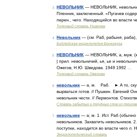
НЕВОЛЬНИК
— НЕВОЛЬНИК, невольника,
3
Пленник, заключенный. «Пугачев содер
перен., чего. Находящийся во власти ч
Толковый словарь Ушакова
Невольник
— (см. Раб, рабыня, раба), 
4
Библейская энциклопедия Брокгауза
НЕВОЛЬНИК
— НЕВОЛЬНИК, а, муж. (кни
5
| прил. невольничий, ья, ье и невольни
Ожегов, Н.Ю. Шведова. 1949 1992 …
Толковый словарь Ожегова
невольник
— а, м. Раб. ► А то, скуч
6
вырваться готов. // Пушкин. Евгений
невольник чести. // Лермонтов. Стихотв
Словарь забытых и трудных слов из произве
невольник
— а; м. 1. Ист. Раб (обычн
7
невольников. Захватить невольников. 2.
поступки, находится во власти чего л. 
Энциклопедический словарь