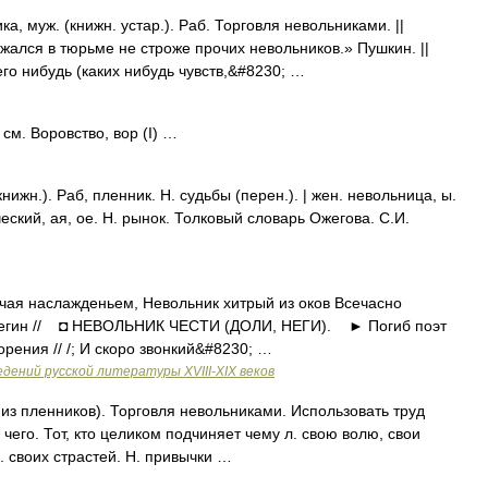
 муж. (книжн. устар.). Раб. Торговля невольниками. ||
жался в тюрьме не строже прочих невольников.» Пушкин. ||
его нибудь (каких нибудь чувств,&#8230; …
см. Воровство, вор (I) …
жн.). Раб, пленник. Н. судьбы (перен.). | жен. невольница, ы.
ческий, ая, ое. Н. рынок. Толковый словарь Ожегова. С.И.
ая наслажденьем, Невольник хитрый из оков Всечасно
 Онегин // ◘ НЕВОЛЬНИК ЧЕСТИ (ДОЛИ, НЕГИ). ► Погиб поэт
орения // /; И скоро звонкий&#8230; …
дений русской литературы ХVIII-ХIХ веков
о из пленников). Торговля невольниками. Использовать труд
 чего. Тот, кто целиком подчиняет чему л. свою волю, свои
Н. своих страстей. Н. привычки …