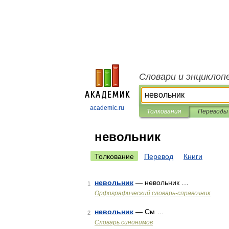
Словари и энциклоп
academic.ru
Толкования
Переводы
невольник
Толкование
Перевод
Книги
невольник
— невольник …
1
Орфографический словарь-справочник
невольник
— См …
2
Словарь синонимов