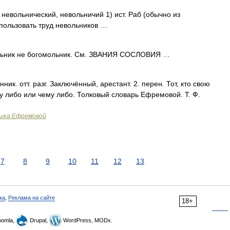
 невольнический, невольничий 1) ист. Раб (обычно из
пользовать труд невольников …
ьник не богомольник. См. ЗВАНИЯ СОСЛОВИЯ …
нник. отт. разг. Заключённый, арестант. 2. перен. Тот, кто свою
му либо или чему либо. Толковый словарь Ефремовой. Т. Ф.
зыка Ефремовой
7
8
9
10
11
12
13
ка
,
Реклама на сайте
18+
omla,
Drupal,
WordPress, MODx.