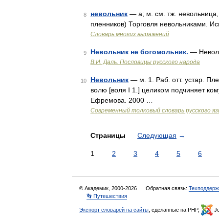
невольник
— а; м. см. тж. невольница,
8
пленников) Торговля невольниками. Ис
Словарь многих выражений
Невольник не богомольник.
— Невол
9
В.И. Даль. Пословицы русского народа
Невольник
— м. 1. Раб. отт. устар. Пле
10
волю [воля I 1.] целиком подчиняет ко
Ефремова. 2000 …
Современный толковый словарь русского я
Страницы
Следующая
→
1
2
3
4
5
6
© Академик, 2000-2026
Обратная связь:
Техподдерж
👣 Путешествия
Экспорт словарей на сайты
, сделанные на PHP,
Jo